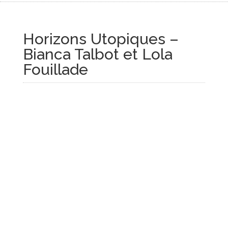
Horizons Utopiques –
Bianca Talbot et Lola
Fouillade
Horizons Utopiques
– Bianca Talbot et
Lola Fouillade
Horizons Utopiques
, c’est le
voyage de deux amies
curieuses qui tendent le
micro à celles et ceux qui