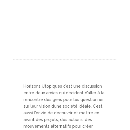
rêvent, agissent et
inventent d’autres
possibles. Entre réflexions
intimes et initiatives
concrètes, ce podcast
explore les chemins d’une
société plus juste, plus
humaine, plus désirable.
Horizons Utopiques c’est une discussion
entre deux amies qui décident d’aller à la
rencontre des gens pour les questionner
sur leur vision d’une société idéale. C’est
aussi l’envie de découvrir et mettre en
avant des projets, des actions, des
mouvements alternatifs pour créer