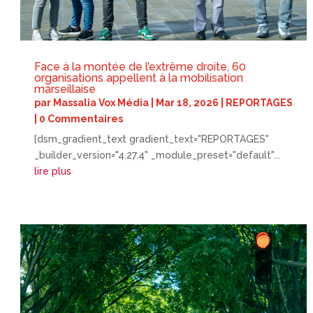
Face à la montée de l’extrême droite, 60
organisations appellent à la mobilisation
marseillaise
par
Massalia Vox Média
|
Mar 18, 2026
|
REPORTAGES
| 0 Commentaires
[dsm_gradient_text gradient_text="REPORTAGES"
_builder_version="4.27.4" _module_preset="default"...
lire plus