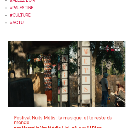
#ALLEZ L’OM
#PALESTINE
#CULTURE
#ACTU
Festival Nuits Métis : la musique, et le reste du
monde
par
Massalia Vox Média
|
Juil 28, 2026
|
Blog
,