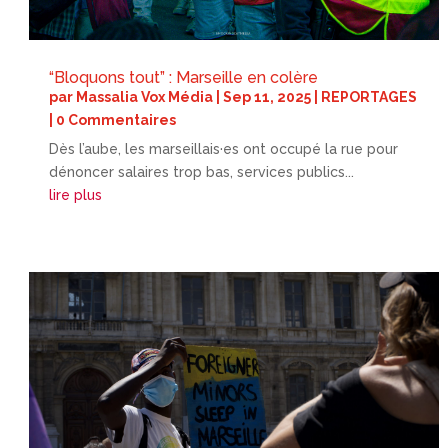
“Bloquons tout” : Marseille en colère
par
Massalia Vox Média
|
Sep 11, 2025
|
REPORTAGES
| 0 Commentaires
Dès l’aube, les marseillais·es ont occupé la rue pour
dénoncer salaires trop bas, services publics...
lire plus