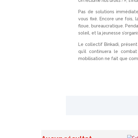
On réclame nos droits ! »
, s’in
Pas de solutions immédiate
vous fixé. Encore une fois, 
floue, bureaucratique. Pend
soleil, et la jeunesse s’organi
Le collectif Binkadi, prése
qu’il continuera le combat
mobilisation ne fait que co